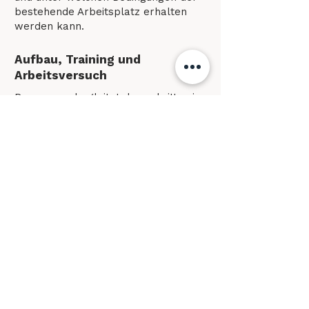
bestehende Arbeitsplatz erhalten
werden kann.
Aufbau, Training und
Arbeitsversuch
Permovere begleitet den schrittweisen
Wiedereinstieg: Belastbarkeit wird
gezielt aufgebaut, Belastungen werden
– wo notwendig und möglich –
vermindert.
Begleitung bei der Suche nach
einer passenden Stelle
Wenn der Erhalt der bisherigen
Stelle nicht möglich ist, begleitet
Permovere nach den
vorangegangenen Abklärungen
weiter – bei der Suche nach einer
neuen Stelle oder einem Einsatzplatz