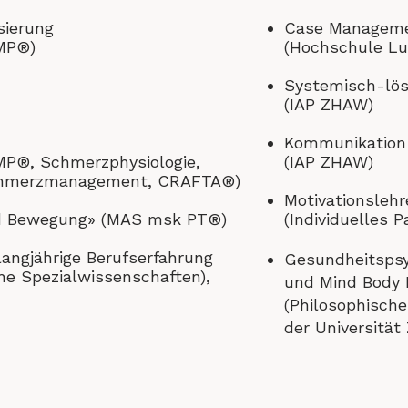
sierung
Case Managem
MP®)
(Hochschule Luz
Systemisch-lös
(IAP ZHAW)
Kommunikation
®, Schmerzphysiologie,
(IAP ZHAW)
hmerzmanagement, CRAFTA®)
Motivationslehr
nd Bewegung» (MAS msk PT®)
(Individuelles 
angjährige Berufserfahrung
Gesundheitspsy
e Spezialwissenschaften),
und Mind Body 
(Philosophische
der Universität