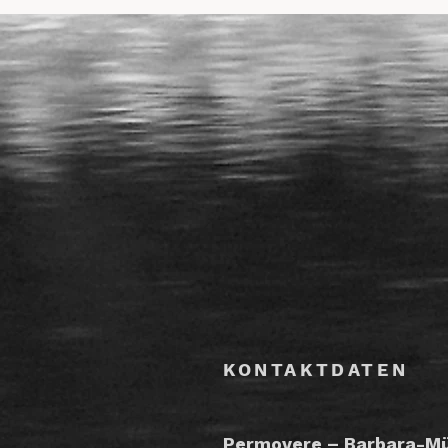
KONTAKTDATEN
Permovere – Barbara-Mül